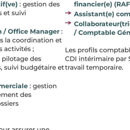
if(ve)
: gestion des
financier(e) (RAF
 et suivi
Assistant(e) co
Collaborateur(tr
n / Office Manager
:
/ Comptable Gén
s la coordination et
 activités ;
Les profils comptabl
: pilotage des
CDI intérimaire par 
, suivi budgétaire et
travail temporaire.
merciale
: gestion
itement des
ssiers
pour assurer une