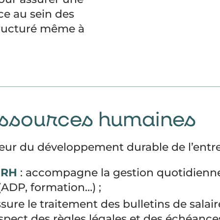
ace au sein des
tructuré même à
essources humaines
eur du développement durable de l’entre
) RH
: accompagne la gestion quotidienn
(ADP, formation…) ;
ssure le traitement des bulletins de salai
espect des règles légales et des échéances