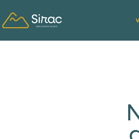
contenu
principal
V