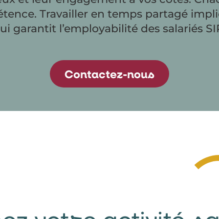
nce. Travailler en temps partagé impliqu
ui garantit l’employabilité des salariés S
Contactez-nous