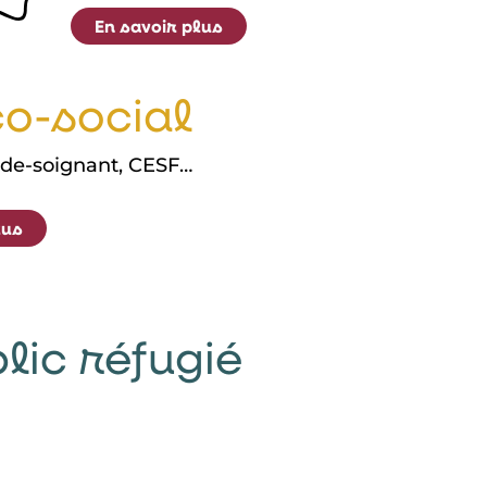
En savoir plus
o-social
ide-soignant, CESF…
lus
lic réfugié