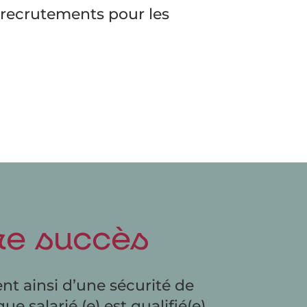
s recrutements pour les
tre succès
ent ainsi d’une sécurité de
e salarié (e) est qualifié(e)