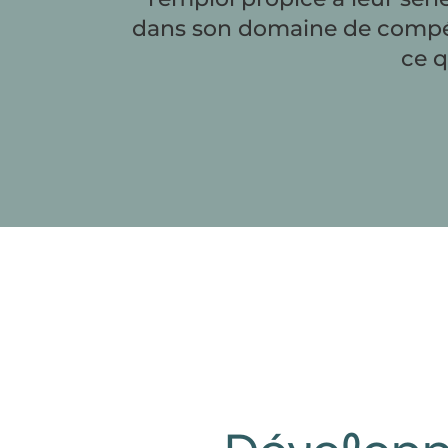
dans son domaine de compéte
ce q