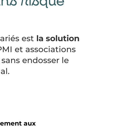
ans risque
ariés est
la solution
PMI et associations
 sans endosser le
al.
dement aux